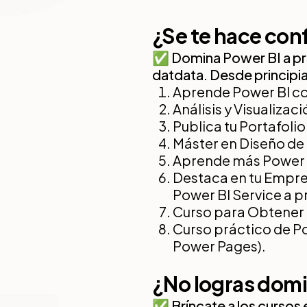
¿Se te hace con
✅ Domina Power BI a pr
datdata. Desde principi
Aprende Power BI co
Análisis y Visualizac
Publica tu Portafoli
Máster en Diseño de
Aprende más Power 
Destaca en tu Empre
Power BI Service a 
Curso para Obtener l
Curso práctico de P
Power Pages).
¿No logras dom
✅ Bríncate a los cursos