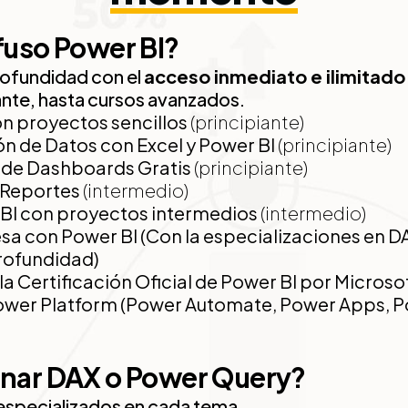
fuso Power BI?
ofundidad con el
acceso inmediato e ilimitado
ante, hasta cursos avanzados.
n proyectos sencillos
(principiante)
ión de Datos con Excel y Power BI
(principiante)
o de Dashboards Gratis
(principiante)
 Reportes
(intermedio)
BI con proyectos intermedios
(intermedio)
sa con Power BI (Con la especializaciones en D
profundidad)
a Certificación Oficial de Power BI por Microso
ower Platform (Power Automate, Power Apps, Po
inar DAX o Power Query?
 especializados en cada tema