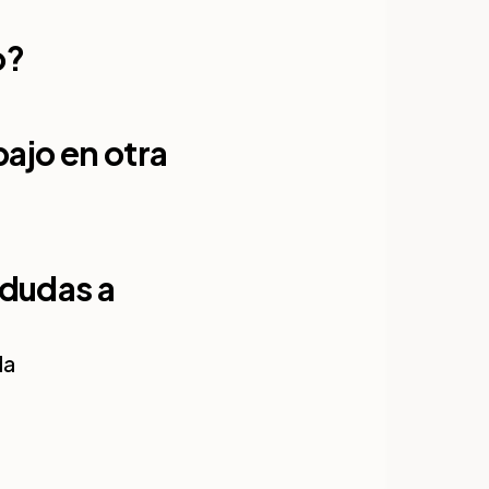
o?
ajo en otra
 dudas a
da