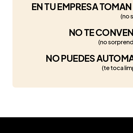
EN TU EMPRESA TOMAN 
(no 
NO TE CONVE
(no sorprend
NO PUEDES AUTOMAT
(te toca li