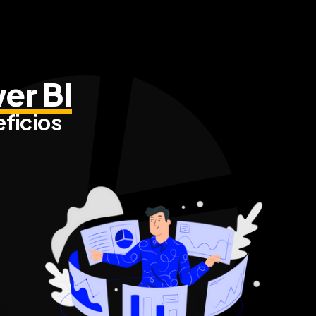
er BI
eficios