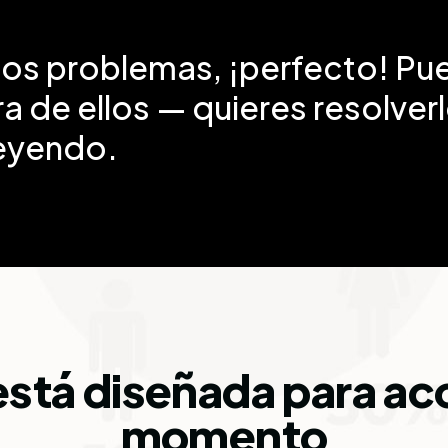
tos problemas, ¡perfecto! Pu
a de ellos — quieres resolver
leyendo.
está diseñada para 
momento