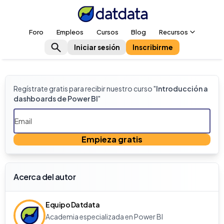
Foro
Empleos
Cursos
Blog
Recursos
Iniciar sesión
Inscribirme
Regístrate gratis para recibir nuestro curso "
Introducción a
dashboards de Power BI
"
Empieza gratis
Acerca del autor
Equipo Datdata
Academia especializada en Power BI