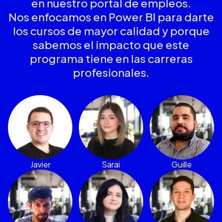
en nuestro portal de empleos.
Nos enfocamos en Power BI para darte
los cursos de mayor calidad y porque
sabemos el impacto que este
programa tiene en las carreras
profesionales.
Javier
Sarai
Guille