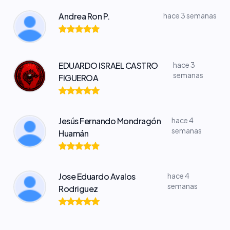
Andrea Ron P.
hace 3 semanas
EDUARDO ISRAEL CASTRO
hace 3
semanas
FIGUEROA
Jesús Fernando Mondragón
hace 4
semanas
Huamán
Jose Eduardo Avalos
hace 4
semanas
Rodriguez