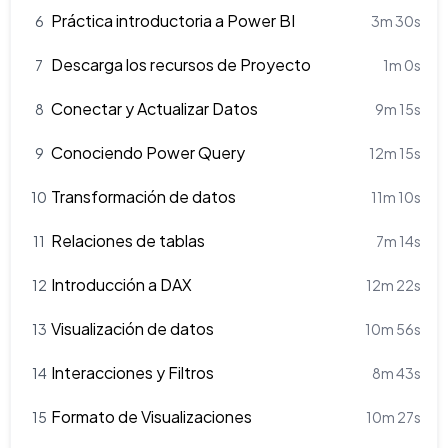
Práctica introductoria a Power BI
6
3m 30s
Descarga los recursos de Proyecto
7
1m 0s
Conectar y Actualizar Datos
8
9m 15s
Conociendo Power Query
9
12m 15s
Transformación de datos
10
11m 10s
Relaciones de tablas
11
7m 14s
Introducción a DAX
12
12m 22s
Visualización de datos
13
10m 56s
Interacciones y Filtros
14
8m 43s
Formato de Visualizaciones
15
10m 27s