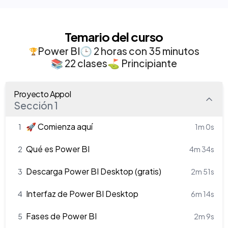
Temario del curso
Power BI
🕒 2 horas con 35 minutos
🏆
📚 22 clases
⛳ Principiante
Proyecto Appol
Sección 1
🚀 Comienza aquí
1
1m 0s
Qué es Power BI
2
4m 34s
Descarga Power BI Desktop (gratis)
3
2m 51s
Interfaz de Power BI Desktop
4
6m 14s
Fases de Power BI
5
2m 9s