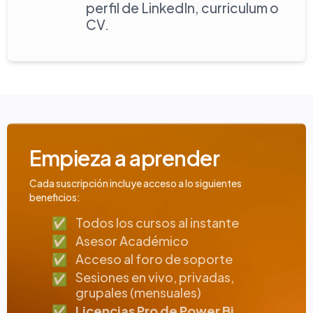
perfil de LinkedIn, curriculum o
CV.
Empieza a aprender
Cada suscripción incluye acceso a lo siguientes
beneficios:
✅
Todos los cursos al instante
✅
Asesor Académico
✅
Acceso al foro de soporte
Sesiones en vivo, privadas,
✅
grupales (mensuales)
✅
Licencias Pro de Power Bi