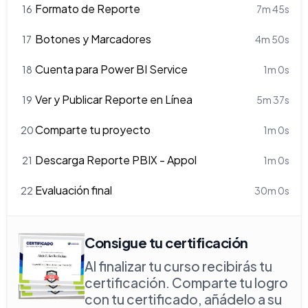
Formato de Reporte
16
7m 45s
Botones y Marcadores
17
4m 50s
Cuenta para Power BI Service
18
1m 0s
Ver y Publicar Reporte en Línea
19
5m 37s
Comparte tu proyecto
20
1m 0s
Descarga Reporte PBIX - Appol
21
1m 0s
Evaluación final
22
30m 0s
Consigue tu certificación
Al finalizar tu curso recibirás tu
certificación. Comparte tu logro
con tu certificado, añádelo a su