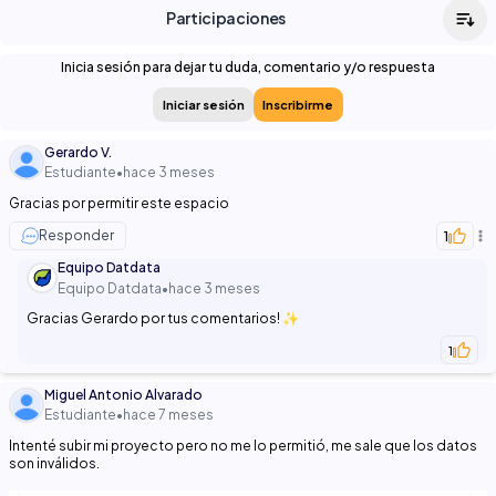
Participaciones
Inicia sesión para dejar tu duda, comentario y/o respuesta
Iniciar sesión
Inscribirme
Gerardo V.
Estudiante
•
hace 3 meses
Gracias por permitir este espacio
Responder
1
Equipo Datdata
Equipo Datdata
•
hace 3 meses
Gracias Gerardo por tus comentarios! ✨
1
Miguel Antonio Alvarado
Estudiante
•
hace 7 meses
Intenté subir mi proyecto pero no me lo permitió, me sale que los datos
son inválidos.