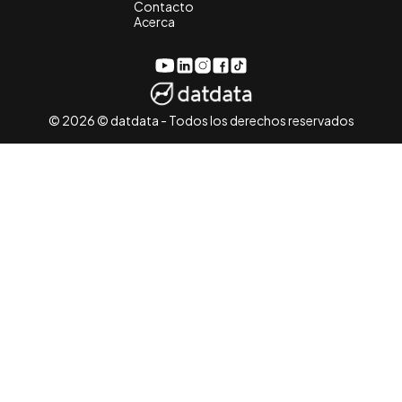
Contacto
Acerca
Cuenta de Linkedin de datdata
Cuenta de Instagram de datdata
Página de Facebook de datdata
Cuenta de TikTok de datdata
Canal de YouTube de datdata
© 2026 © datdata - Todos los derechos reservados