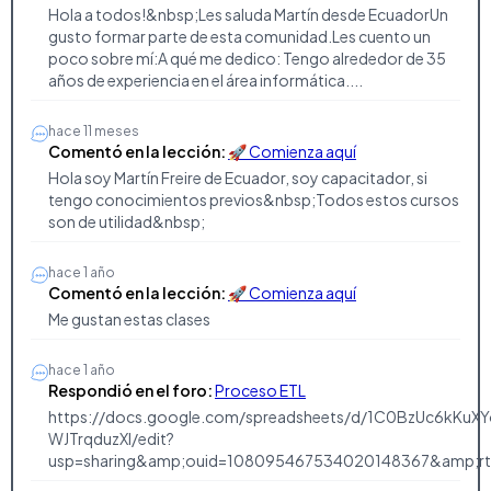
Hola a todos!&nbsp;Les saluda Martín desde EcuadorUn
gusto formar parte de esta comunidad.Les cuento un
poco sobre mí:A qué me dedico: Tengo alrededor de 35
años de experiencia en el área informática....
hace 11 meses
Comentó en la lección:
🚀 Comienza aquí
Hola soy Martín Freire de Ecuador, soy capacitador, si
tengo conocimientos previos&nbsp;Todos estos cursos
son de utilidad&nbsp;
hace 1 año
Comentó en la lección:
🚀 Comienza aquí
Me gustan estas clases
hace 1 año
Respondió en el foro:
Proceso ETL
https://docs.google.com/spreadsheets/d/1C0BzUc6kKuX
WJTrqduzXl/edit?
usp=sharing&amp;ouid=108095467534020148367&amp;rt