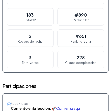
183
#890
Total XP
Ranking XP
2
#651
Record de racha
Ranking racha
3
228
Total votos
Clases completadas
Participaciones
hace 4 días
Comentó en la lección:
🚀 Comienza aquí