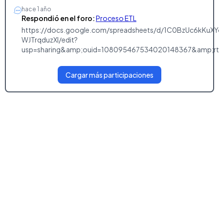
hace 1 año
Respondió en el foro:
Proceso ETL
https://docs.google.com/spreadsheets/d/1C0BzUc6kKuX
WJTrqduzXl/edit?
usp=sharing&amp;ouid=108095467534020148367&amp;rt
Cargar más participaciones