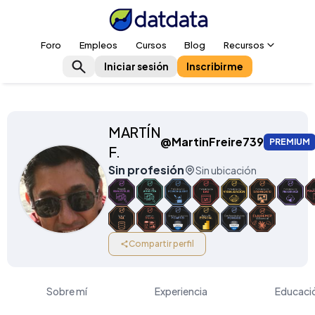
Foro
Empleos
Cursos
Blog
Recursos
Iniciar sesión
Inscribirme
MARTÍN
@MartinFreire739
PREMIUM
F.
Sin profesión
Sin ubicación
Compartir perfil
Sobre mí
Experiencia
Educaci