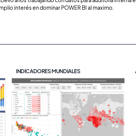
. Llevo años trabajando con datos para auditoría interna
plio interés en dominar POWER BI al maximo.
INDICADORES MUNDIALES