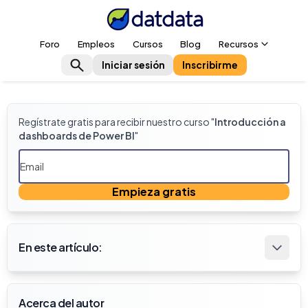
Foro
Empleos
Cursos
Blog
Recursos
Iniciar sesión
Inscribirme
Regístrate gratis para recibir nuestro curso "
Introducción a
dashboards de Power BI
"
Empieza gratis
En este artículo:
Acerca del autor