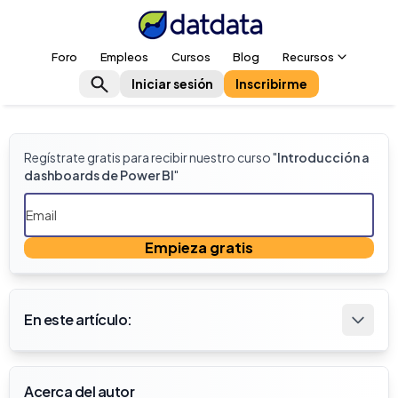
Foro
Empleos
Cursos
Blog
Recursos
Iniciar sesión
Inscribirme
Regístrate gratis para recibir nuestro curso "
Introducción a
dashboards de Power BI
"
Empieza gratis
En este artículo:
Acerca del autor