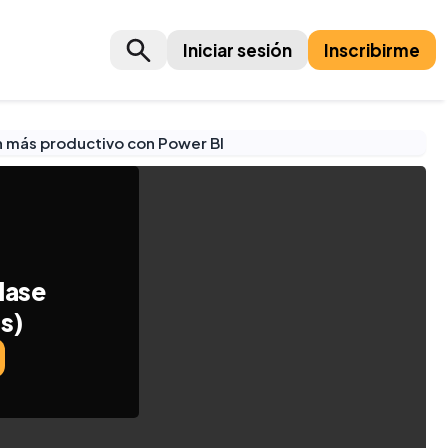
Iniciar sesión
Inscribirme
n más productivo con Power BI
lase
os)