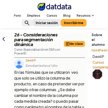
Foro
Empleos
Cursos
Blog
Recursos
Iniciar sesión
Inscribirme
26 - Consideraciones
Sobre
para segmentación
el
dinámica
Ver clase
alumno
Curso: Especialización en DAX con
DavidPeralt
Power BI
David P.
David P.
Cursos
Estudiante
•
hace 1 año
complet
En las fórmulas que se utilizaron veo
que solo se utilizo la columna de
producto, en caso de pretender ver por
ejemplo otras columnas. ¿Se debe
cambiar el nombre de la columna por
cada medida creada? o puedo pasar
como parámetro el nombre de la tabla y