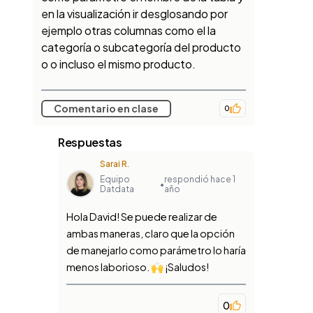
en la visualización ir desglosando por
ejemplo otras columnas como el la
categoría o subcategoría del producto
o o incluso el mismo producto.
Comentario en clase
0
Respuestas
Sarai R.
Equipo
respondió hace 1
•
Datdata
año
Hola David! Se puede realizar de
ambas maneras, claro que la opción
de manejarlo como parámetro lo haría
menos laborioso. 🙌 ¡Saludos!
0