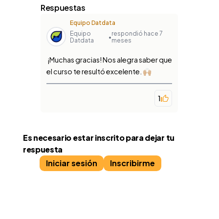
Respuestas
Equipo Datdata
Equipo
respondió hace 7
•
Datdata
meses
¡Muchas gracias! Nos alegra saber que
el curso te resultó excelente. 🙌🏼
1
Es necesario estar inscrito para dejar tu
respuesta
Iniciar sesión
Inscribirme