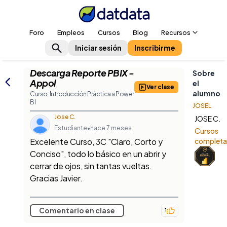
Foro
Empleos
Cursos
Blog
Recursos
Iniciar sesión
Inscribirme
Descarga Reporte PBIX -
Sobre
Appol
el
Ver clase
alumno
Curso: Introducción Práctica a Power
BI
JOSEL
Jose C.
JOSE C.
Estudiante
•
hace 7 meses
Cursos
Excelente Curso, 3C "Claro, Corto y
complet
Conciso", todo lo básico en un abrir y
cerrar de ojos, sin tantas vueltas.
Gracias Javier.
Comentario en clase
1