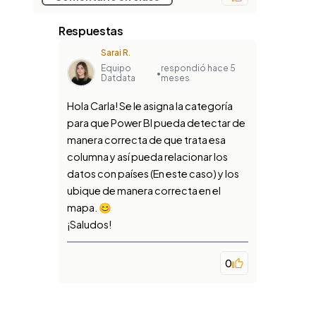
Respuestas
Sarai R.
Equipo
respondió hace 5
•
Datdata
meses
Hola Carla! Se le asigna la categoría
para que Power BI pueda detectar de
manera correcta de que trata esa
columna y así pueda relacionar los
datos con países (En este caso) y los
ubique de manera correcta en el
mapa. 😊
¡Saludos!
0