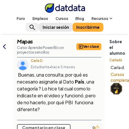
Foro
Empleos
Cursos
Blog
Recursos
Iniciar sesión
Inscribirme
Mapas
Sobre
Ver clase
el
Curso: Aprende Power BI con
proyectos sencillos
alumno
Carlads
Carla D.
Estudiante
•
hace 5 meses
Carla d.
Buenas, una consulta, por qué es
Cursos
complet
necesario asignarle al Dato
País
, una
categoría ? Lo hice tal cual como lo
indicaste en el video y funcionó, pero
de no hacerlo, por qué PBI funciona
diferente?
Comentario en clase
0