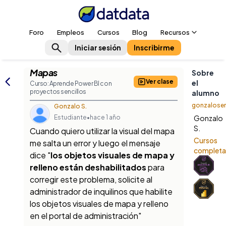
Foro
Empleos
Cursos
Blog
Recursos
Iniciar sesión
Inscribirme
Mapas
Sobre
Ver clase
el
Curso: Aprende Power BI con
proyectos sencillos
alumno
gonzaloser
Gonzalo S.
Estudiante
•
hace 1 año
Gonzalo
S.
Cuando quiero utilizar la visual del mapa
Cursos
me salta un error y luego el mensaje
complet
dice "
los objetos visuales de mapa y
relleno están deshabilitados
para
corregir este problema, solicite al
administrador de inquilinos que habilite
los objetos visuales de mapa y relleno
en el portal de administración"