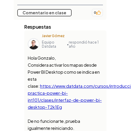
Comentario en clase
0
Respuestas
Javier Gómez
Equipo
respondió hace 1
•
Datdata
año
Hola Gonzalo,
Considera activar los mapas desde
Power BI Desktop como se indica en
esta
clase:
https://www.datdata.com/cursos/introducc
practica-power-bi-
int101/clases/interfaz-de-power-bi-
desktop-T2k1Eg
De no funcionarte, prueba
igualmente reiniciando.