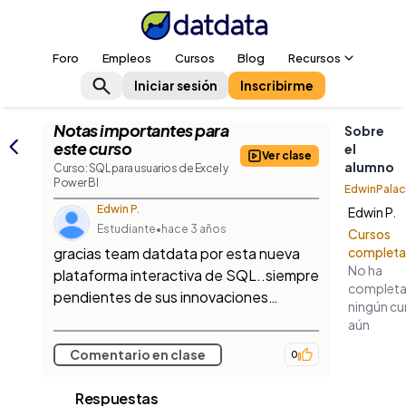
Foro
Empleos
Cursos
Blog
Recursos
Iniciar sesión
Inscribirme
Notas importantes para
Sobre
este curso
el
Ver clase
alumno
Curso: SQL para usuarios de Excel y
Power BI
EdwinPala
Edwin P.
Edwin P.
Estudiante
•
hace 3 años
Cursos
gracias team datdata por esta nueva
complet
No ha
plataforma interactiva de SQL..siempre
complet
pendientes de sus innovaciones…
ningún cu
aún
Comentario en clase
0
Respuestas