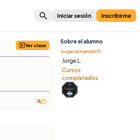
Iniciar sesión
Inscribirme
Sobre el alumno
Ver clase
JorgeLermanda131
Jorge L.
Cursos
completados
0