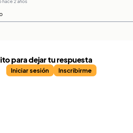
 hace 2 años
zo
rito para dejar tu respuesta
Iniciar sesión
Inscribirme