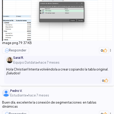
image.png
79.37 KB
Responder
0
Sarai R.
Equipo Datdata
•
hace 7 meses
Hola Christian! Intenta volviéndola a crear copiando la tabla original.
¡Saludos!
0
Pedro V.
Estudiante
•
hace 7 meses
Buen día, excelente la conexión de segmentaciones en tablas
dinámicas
Responder