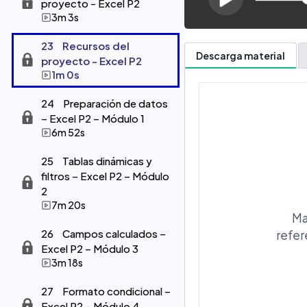
proyecto - Excel P2
3m 3s
23
Recursos del
Descarga material
proyecto - Excel P2
1m 0s
24
Preparación de datos
– Excel P2 – Módulo 1
6m 52s
25
Tablas dinámicas y
filtros – Excel P2 – Módulo
2
7m 20s
Ma
26
Campos calculados –
refer
Excel P2 – Módulo 3
3m 18s
27
Formato condicional –
Excel P2 – Módulo 4