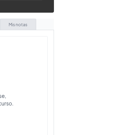
Mis notas
se,
curso.