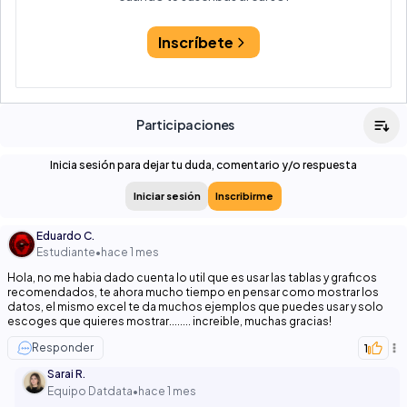
Inscríbete
Participaciones
Inicia sesión para dejar tu duda, comentario y/o respuesta
Iniciar sesión
Inscribirme
Eduardo C.
Estudiante
•
hace 1 mes
Hola, no me habia dado cuenta lo util que es usar las tablas y graficos
recomendados, te ahora mucho tiempo en pensar como mostrar los
datos, el mismo excel te da muchos ejemplos que puedes usar y solo
escoges que quieres mostrar........ increible, muchas gracias!
Responder
1
Sarai R.
Equipo Datdata
•
hace 1 mes