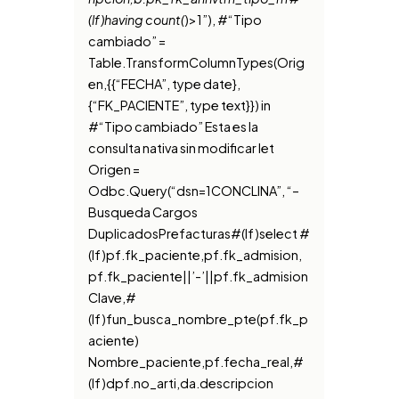
(lf)having count(
)>1”), #“Tipo
cambiado” =
Table.TransformColumnTypes(Orig
en,{{“FECHA”, type date},
{“FK_PACIENTE”, type text}}) in
#“Tipo cambiado” Esta es la
consulta nativa sin modificar let
Origen =
Odbc.Query(“dsn=1CONCLINA”, “–
Busqueda Cargos
DuplicadosPrefacturas#(lf)select #
(lf)pf.fk_paciente,pf.fk_admision,
pf.fk_paciente||’-’||pf.fk_admision
Clave,#
(lf)fun_busca_nombre_pte(pf.fk_p
aciente)
Nombre_paciente,pf.fecha_real,#
(lf)dpf.no_arti,da.descripcion