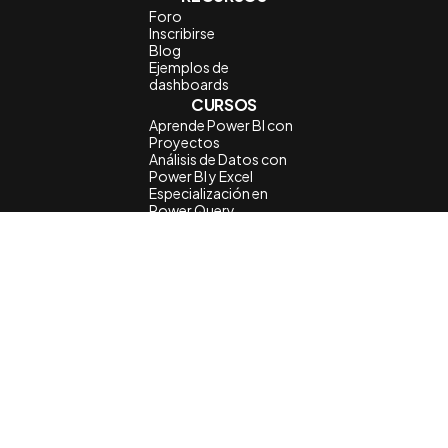
Foro
Inscribirse
Blog
Ejemplos de
dashboards
CURSOS
Aprende Power BI con
Proyectos
Análisis de Datos con
Power BI y Excel
Especialización en
Power Query
Certificación de Power
BI
Tu Portafolio de
Dashboards
LEGALES
Términos del servicio
Política de privacidad
Política de cookies
Contacto
Acerca