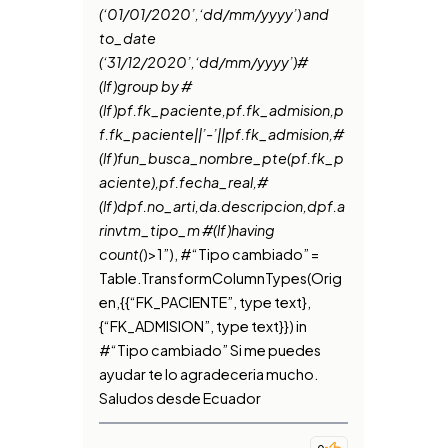
(‘01/01/2020’,‘dd/mm/yyyy’) and
to_date
(‘31/12/2020’,‘dd/mm/yyyy’)#
(lf)group by #
(lf)pf.fk_paciente,pf.fk_admision,p
f.fk_paciente||’-’||pf.fk_admision,#
(lf)fun_busca_nombre_pte(pf.fk_p
aciente),pf.fecha_real,#
(lf)dpf.no_arti,da.descripcion,dpf.a
rinvtm_tipo_m #(lf)having
count(
)>1”), #“Tipo cambiado” =
Table.TransformColumnTypes(Orig
en,{{“FK_PACIENTE”, type text},
{“FK_ADMISION”, type text}}) in
#“Tipo cambiado” Si me puedes
ayudar te lo agradeceria mucho.
Saludos desde Ecuador