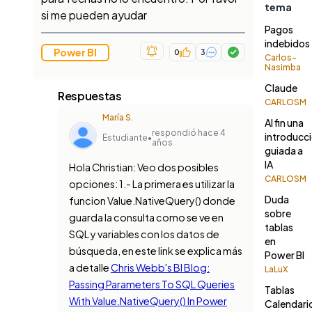
tema
si me pueden ayudar
Pagos
indebidos
Power BI
0
3
Carlos-
Nasimba
Claude
Respuestas
CARLOSM
María S.
Al fin una
respondió hace 4
introducc
Estudiante
•
años
guiada a
IA
Hola Christian: Veo dos posibles
CARLOSM
opciones: 1.- La primera es utilizar la
Duda
funcion Value.NativeQuery() donde
sobre
guarda la consulta como se ve en
tablas
SQL y variables con los datos de
en
búsqueda, en este link se explica más
Power BI
a detalle
Chris Webb's BI Blog:
LaLuX
Passing Parameters To SQL Queries
Tablas
With Value.NativeQuery() In Power
Calendari