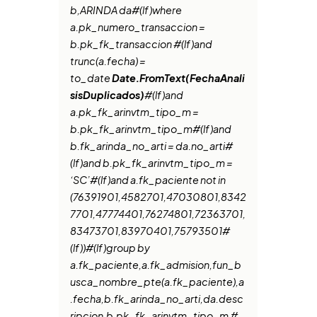
b,ARINDA da#(lf)where
a.pk_numero_transaccion =
b.pk_fk_transaccion #(lf)and
trunc(a.fecha) =
to_date
Date.FromText(FechaAnali
sisDuplicados)
#(lf)and
a.pk_fk_arinvtm_tipo_m =
b.pk_fk_arinvtm_tipo_m#(lf)and
b.fk_arinda_no_arti = da.no_arti#
(lf)and b.pk_fk_arinvtm_tipo_m =
‘SC’#(lf)and a.fk_paciente not in
(76391901,4582701,47030801,8342
7701,47774401,76274801,72363701,
83473701,83970401,75793501#
(lf))#(lf)group by
a.fk_paciente,a.fk_admision,fun_b
usca_nombre_pte(a.fk_paciente),a
.fecha,b.fk_arinda_no_arti,da.desc
ripcion,b.pk_fk_arinvtm_tipo_m #