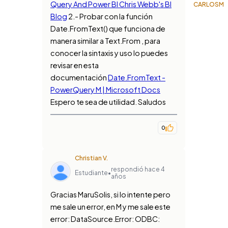
Query And Power BI Chris Webb's BI
CARLOSM
Blog
2.- Probar con la función
Date.FromText() que funciona de
manera similar a Text.From , para
conocer la sintaxis y uso lo puedes
revisar en esta
documentación
Date.FromText -
PowerQuery M | Microsoft Docs
Espero te sea de utilidad. Saludos
0
Christian V.
respondió hace 4
Estudiante
•
años
Gracias MaruSolis, si lo intente pero
me sale un error, en M y me sale este
error: DataSource.Error: ODBC: