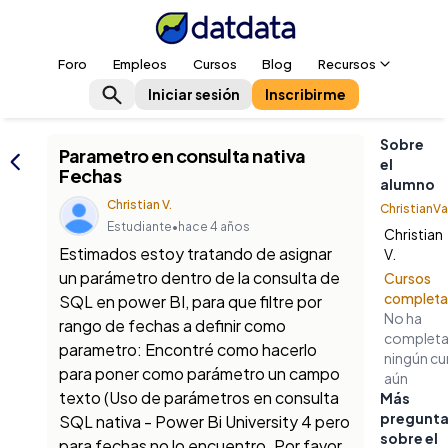
Foro
Empleos
Cursos
Blog
Recursos
Iniciar sesión
Inscribirme
Sobre
Parametro en consulta nativa
el
Fechas
alumno
Christian V.
ChristianV
Estudiante
•
hace 4 años
Christian
Estimados estoy tratando de asignar
V.
un parámetro dentro de la consulta de
Cursos
complet
SQL en power BI, para que filtre por
No ha
rango de fechas a definir como
complet
parametro: Encontré como hacerlo
ningún cu
para poner como parámetro un campo
aún
texto (Uso de parámetros en consulta
Más
pregunt
SQL nativa - Power Bi University 4 pero
sobre el
para fechas no lo encuentro. Por favor