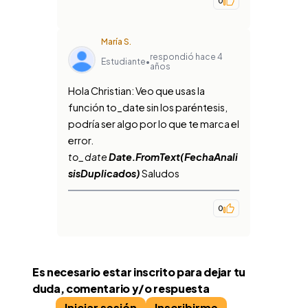
0
María S.
respondió hace 4
Estudiante
•
años
Hola Christian: Veo que usas la
función to_date sin los paréntesis,
podría ser algo por lo que te marca el
error.
to_date
Date.FromText(FechaAnali
sisDuplicados)
Saludos
0
Es necesario estar inscrito para dejar tu
duda, comentario y/o respuesta
Iniciar sesión
Inscribirme