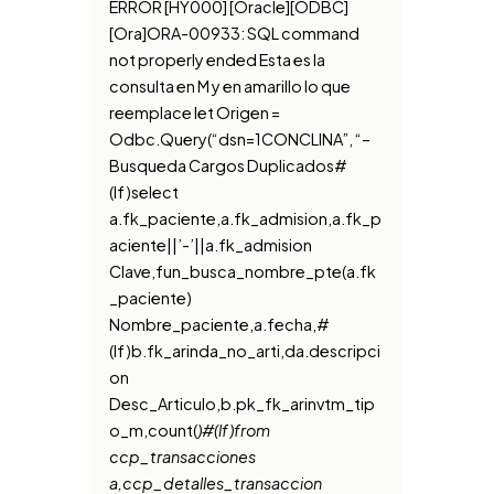
ERROR [HY000] [Oracle][ODBC]
[Ora]ORA-00933: SQL command
not properly ended Esta es la
consulta en M y en amarillo lo que
reemplace let Origen =
Odbc.Query(“dsn=1CONCLINA”, “–
Busqueda Cargos Duplicados#
(lf)select
a.fk_paciente,a.fk_admision,a.fk_p
aciente||’-’||a.fk_admision
Clave,fun_busca_nombre_pte(a.fk
_paciente)
Nombre_paciente,a.fecha,#
(lf)b.fk_arinda_no_arti,da.descripci
on
Desc_Articulo,b.pk_fk_arinvtm_tip
o_m,count(
)#(lf)from
ccp_transacciones
a,ccp_detalles_transaccion