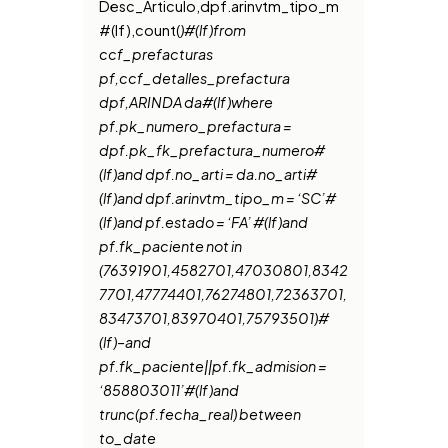
Desc_Articulo,dpf.arinvtm_tipo_m
#(lf),count(
)#(lf)from
ccf_prefacturas
pf,ccf_detalles_prefactura
dpf,ARINDA da#(lf)where
pf.pk_numero_prefactura =
dpf.pk_fk_prefactura_numero#
(lf)and dpf.no_arti = da.no_arti#
(lf)and dpf.arinvtm_tipo_m = ‘SC’#
(lf)and pf.estado = ‘FA’ #(lf)and
pf.fk_paciente not in
(76391901,4582701,47030801,8342
7701,47774401,76274801,72363701,
83473701,83970401,75793501)#
(lf)–and
pf.fk_paciente||pf.fk_admision =
‘858803011’#(lf)and
trunc(pf.fecha_real) between
to_date