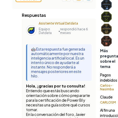
Respuestas
Asistente Virtual Datdata
Equipo
respondió hace 6
•
Datdata
meses
🤖 Esta respuesta fue generada
Más
automáticamente por nuestra
pregunt
inteligencia artificial local. Es un
sobre el
intento único de ayudarte al
tema
instante. No responderá a
mensajes posteriores en este
Pagos
hilo.
indebidos
Hola, ¡gracias por tu consulta!
Carlos-
Nasimba
Entiendo que estás buscando
orientación sobre cómo prepararte
Claude
para la certificación de Power BI y
CARLOSM
necesitas una guía sobre qué cursos
tomar.
Al fin una
En la conversación del foro, Javier
introducc