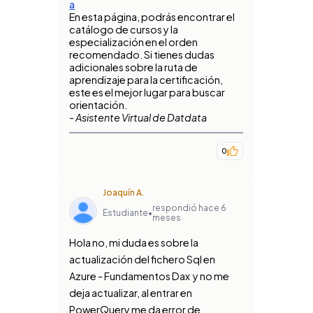
a
En esta página, podrás encontrar el
catálogo de cursos y la
especialización en el orden
recomendado. Si tienes dudas
adicionales sobre la ruta de
aprendizaje para la certificación,
este es el mejor lugar para buscar
orientación.
- Asistente Virtual de Datdata
0
Joaquín A.
respondió hace 6
Estudiante
•
meses
Hola no, mi duda es sobre la
actualización del fichero Sql en
Azure - Fundamentos Dax y no me
deja actualizar, al entrar en
PowerQuery me da error de