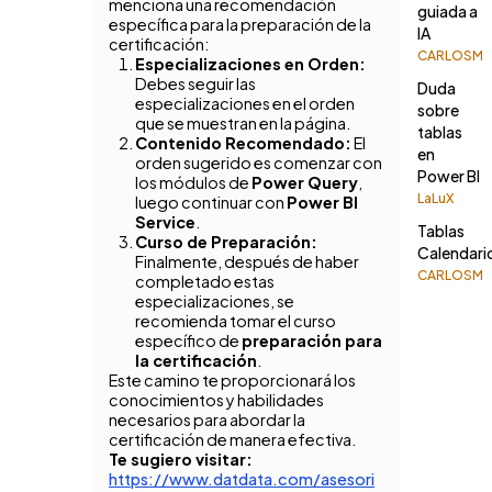
menciona una recomendación
guiada a
específica para la preparación de la
IA
certificación:
CARLOSM
Especializaciones en Orden:
Debes seguir las
Duda
especializaciones en el orden
sobre
que se muestran en la página.
tablas
Contenido Recomendado:
El
en
orden sugerido es comenzar con
Power BI
los módulos de
Power Query
,
LaLuX
luego continuar con
Power BI
Service
.
Tablas
Curso de Preparación:
Calendari
Finalmente, después de haber
CARLOSM
completado estas
especializaciones, se
recomienda tomar el curso
específico de
preparación para
la certificación
.
Este camino te proporcionará los
conocimientos y habilidades
necesarios para abordar la
certificación de manera efectiva.
Te sugiero visitar:
https://www.datdata.com/asesori