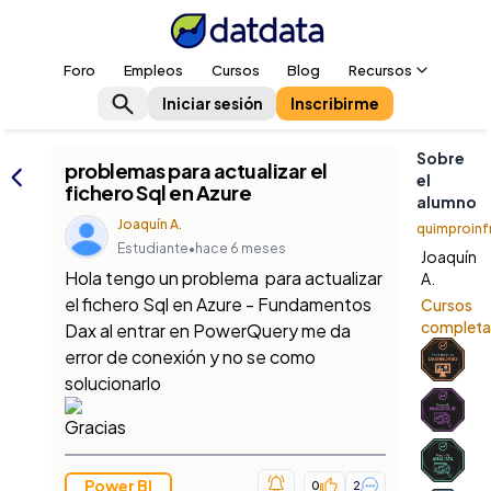
Foro
Empleos
Cursos
Blog
Recursos
Iniciar sesión
Inscribirme
Sobre
problemas para actualizar el
el
fichero Sql en Azure
alumno
Joaquín A.
quimproinf
Estudiante
•
hace 6 meses
Joaquín
Hola tengo un problema para actualizar
A.
el fichero Sql en Azure - Fundamentos
Cursos
complet
Dax al entrar en PowerQuery me da
error de conexión y no se como
solucionarlo
Gracias
Power BI
0
2