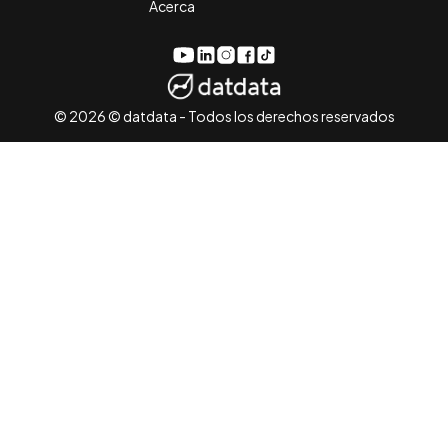
Acerca
Cuenta de Linkedin de datdata
Cuenta de Instagram de datdata
Página de Facebook de datdata
Cuenta de TikTok de datdata
Canal de YouTube de datdata
© 2026 © datdata - Todos los derechos reservados