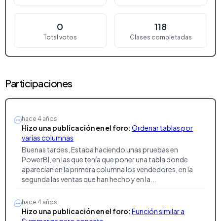
0
118
Total votos
Clases completadas
Participaciones
hace 4 años
Hizo una publicación en el foro:
Ordenar tablas por
varias columnas
Buenas tardes, Estaba haciendo unas pruebas en
PowerBI, en las que tenía que poner una tabla donde
aparecían en la primera columna los vendedores, en la
segunda las ventas que han hecho y en la...
hace 4 años
Hizo una publicación en el foro:
Función similar a
Summarize pero concate...