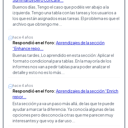
Buenos días, Tengo el caso que podéis ver abajo a la
izquierda. Tengo una tabla con las tareas y los usuarios a
los que están asignados esas tareas. El problema es que el
archivo que obtengo me...
hace 4 años
Respondió en el foro:
Aprendizajes de la sección
“Enhance repo...
Buenas tardes, Lo aprendido en esta sección: Aplicar el
formato condicional para tablas. En la mayoría de los
informes nos van a pedir tablas para poder analizar el
detalle y esto no es lo más...
hace 4 años
Respondió en el foro:
Aprendizajes de la sección “Enrich
repor...
Esta sección ya va un paso más allá, de las que te puede
ayudar a marcar la diferencia. Ya conocía algunas de las
opciones pero desconocía otras que me parecen muy
interesantes y que voy a dar uso...