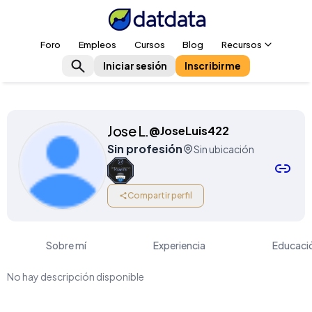
Foro
Empleos
Cursos
Blog
Recursos
Iniciar sesión
Inscribirme
Jose L.
@JoseLuis422
Sin profesión
Sin ubicación
Compartir perfil
Sobre mí
Experiencia
Educaci
No hay descripción disponible