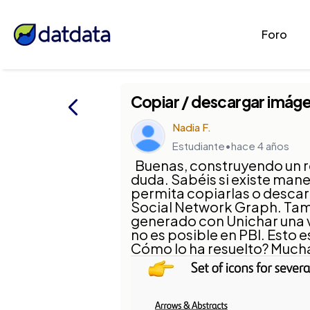
Foro
Copiar / descargar imág
Nadia F.
Estudiante
•
hace 4 años
Buenas, construyendo un re
duda. Sabéis si existe ma
permita copiarlas o descar
Social Network Graph. Tam
generado con Unichar una v
no es posible en PBI. Esto 
Cómo lo ha resuelto? Much