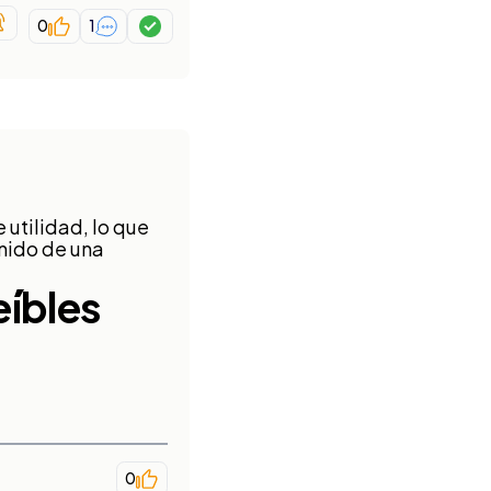
0
1
utilidad, lo que
nido de una
eíbles
0