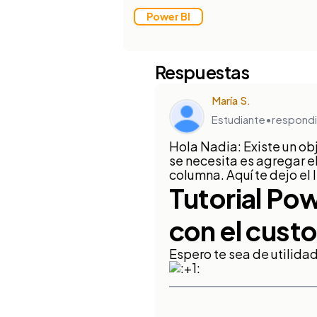
Power BI
Respuestas
María S.
Estudiante
•
respondi
Hola Nadia: Existe un ob
se necesita es agregar 
columna. Aquí te dejo el 
Tutorial Pow
con el cust
Espero te sea de utilida