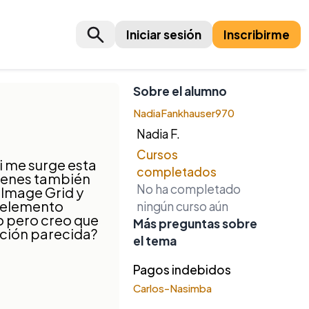
Iniciar sesión
Inscribirme
Sobre el alumno
NadiaFankhauser970
Nadia F.
Cursos
i me surge esta
completados
genes también
No ha completado
 Image Grid y
n elemento
ningún curso aún
o pero creo que
Más preguntas sobre
ición parecida?
el tema
Pagos indebidos
Carlos-Nasimba