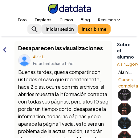
Foro
Empleos
Cursos
Blog
Recursos
Iniciar sesión
Inscribirme
Sobre
Desaparecen las visualizaciones
el
alumno
Alain L.
Estudiante
•
hace 1 año
AlainLugo1
Buenas tardes, quería compartir con
Alain L.
ustedes el caso que recientemente,
Cursos
complet
hace 2 días, ocurre con mis archivos, al
abrirlos muestra la información correcta
con todas sus páginas, pero a los 10 seg
por dar un tiempo corto, desaparece la
información, todas las páginas y solo
aparece la página 1 vacía, esto será un
problema de la actualización, tendrán