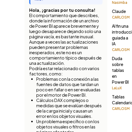
Nasimba
Hola, ¡gracias por tu consulta!
Claude
El comportamiento que describes,
CARLOSM
donde la información de un archivo
de Power BI aparece brevemente y
Al fin una
luego desaparece dejando solo una
introducc
página vacía, es bastante inusual.
guiada a
Aunque a veces las actualizaciones
IA
pueden presentar problemas
CARLOSM
inesperados, este no es un
comportamiento típico después de
Duda
una actualización.
sobre
Podría estar relacionado con varios
tablas
factores, como:
en
Problemas con la conexión a las
Power BI
fuentes de datos que tardan un
LaLuX
poco en fallar o en ser evaluadas
por el motor de Power BI.
Tablas
Cálculos DAX complejos o
Calendari
medidas que se evalúan después
CARLOSM
de la carga inicial y causan un
error en los objetos visuales.
Un problema específico con los
objetos visuales o filtros en las