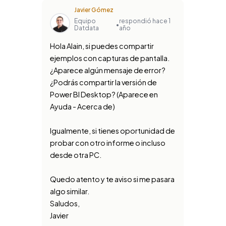
Javier Gómez
Equipo
respondió hace 1
•
Datdata
año
Hola Alain, si puedes compartir
ejemplos con capturas de pantalla.
¿Aparece algún mensaje de error?
¿Podrás compartir la versión de
Power BI Desktop? (Aparece en
Ayuda - Acerca de)
Igualmente, si tienes oportunidad de
probar con otro informe o incluso
desde otra PC.
Quedo atento y te aviso si me pasara
algo similar.
Saludos,
Javier