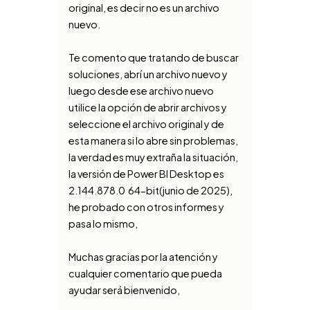
original, es decir no es un archivo
nuevo.
Te comento que tratando de buscar
soluciones, abrí un archivo nuevo y
luego desde ese archivo nuevo
utilice la opción de abrir archivos y
seleccione el archivo original y de
esta manera si lo abre sin problemas,
la verdad es muy extraña la situación,
la versión de Power BI Desktop es
2.144.878.0 64-bit(junio de 2025),
he probado con otros informes y
pasa lo mismo,
Muchas gracias por la atención y
cualquier comentario que pueda
ayudar será bienvenido,