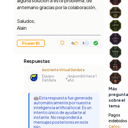
alguna solución a este problema, de
antemano gracias por la colaboración,
Saludos,
Alain
Power BI
0
3
Respuestas
Asistente Virtual Datdata
Equipo
respondió hace 1
•
Datdata
año
Más
pregunt
🤖 Esta respuesta fue generada
sobre el
automáticamente por nuestra
tema
inteligencia artificial local. Es un
intento único de ayudarte al
Pagos
instante. No responderá a
indebidos
mensajes posteriores en este
hilo.
Carlos-