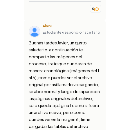
0
Alain L.
Estudiante
•
respondió hace 1 año
Buenas tardes Javier, un gusto
saludarte, a continuación te
comparto las imágenes del
proceso, trate que quedaran de
manera cronológica (imágenes del 1
al 6), como puedes ver el archivo
original por así llamarlo va cargando,
se abre normal y luego desaparecen
las páginas originales del archivo,
solo queda la página 1 como si fuera
un archivo nuevo, pero como
puedes ver en la imagen 6, tiene
cargadas las tablas del archivo