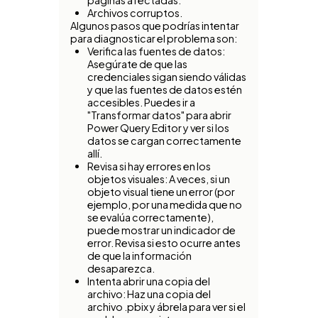
páginas afectadas.
Archivos corruptos.
Algunos pasos que podrías intentar
para diagnosticar el problema son:
Verifica las fuentes de datos:
Asegúrate de que las
credenciales sigan siendo válidas
y que las fuentes de datos estén
accesibles. Puedes ir a
"Transformar datos" para abrir
Power Query Editor y ver si los
datos se cargan correctamente
allí.
Revisa si hay errores en los
objetos visuales: A veces, si un
objeto visual tiene un error (por
ejemplo, por una medida que no
se evalúa correctamente),
puede mostrar un indicador de
error. Revisa si esto ocurre antes
de que la información
desaparezca.
Intenta abrir una copia del
archivo: Haz una copia del
archivo .pbix y ábrela para ver si el