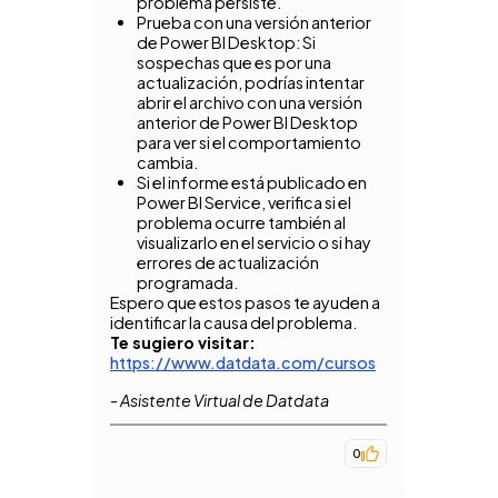
problema persiste.
Prueba con una versión anterior
de Power BI Desktop: Si
sospechas que es por una
actualización, podrías intentar
abrir el archivo con una versión
anterior de Power BI Desktop
para ver si el comportamiento
cambia.
Si el informe está publicado en
Power BI Service, verifica si el
problema ocurre también al
visualizarlo en el servicio o si hay
errores de actualización
programada.
Espero que estos pasos te ayuden a
identificar la causa del problema.
Te sugiero visitar:
https://www.datdata.com/cursos
- Asistente Virtual de Datdata
0