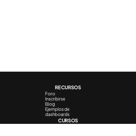
RECURSOS
Foro
Inscribirse
Blog
Ejemplos de
dashboards
CURSOS
Aprende Power BI con
Proyectos