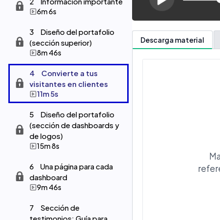
2
Información importante
6m 6s
3
Diseño del portafolio
Descarga material
(sección superior)
8m 46s
4
Convierte a tus
visitantes en clientes
11m 5s
5
Diseño del portafolio
(sección de dashboards y
de logos)
15m 8s
Ma
6
Una página para cada
refer
dashboard
9m 46s
7
Sección de
testimonios: Guía para