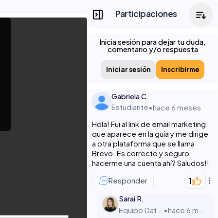
Participaciones
Inicia sesión para dejar tu duda,
comentario y/o respuesta
Iniciar sesión
Inscribirme
Gabriela C.
Estudiante
•
hace 6 meses
Hola! Fui al link de email marketing
que aparece en la guía y me dirige
a otra plataforma que se llama
Brevo. Es correcto y seguro
hacerme una cuenta ahí? Saludos!!
Responder
1
Sarai R.
Equipo Datdata
•
hace 6 meses