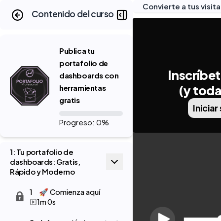
Convierte a tus visit
Contenido del curso
Publica tu
portafolio de
Inscríbet
dashboards con
(y toda
herramientas
gratis
Iniciar
Progreso: 0%
1: Tu portafolio de
dashboards: Gratis,
Rápido y Moderno
1
🚀 Comienza aquí
1m 0s