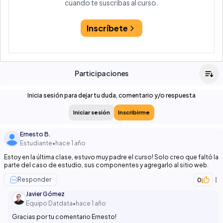
cuando te suscribas al curso.
Inscríbete
Participaciones
Inicia sesión para dejar tu duda, comentario y/o respuesta
Iniciar sesión
Inscribirme
Ernesto B.
Estudiante
•
hace 1 año
Estoy en la última clase, estuvo muy padre el curso! Solo creo que faltó la
parte del caso de estudio, sus componentes y agregarlo al sitio web.
Responder
0
Javier Gómez
Equipo Datdata
•
hace 1 año
Gracias por tu comentario Ernesto!