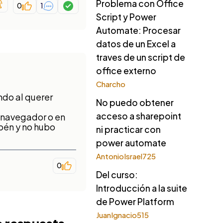
Problema con Office
0
1
Script y Power
Automate: Procesar
datos de un Excel a
traves de un script de
office externo
Charcho
ndo al querer
No puedo obtener
acceso a sharepoint
o navegador o en
bén y no hubo
ni practicar con
power automate
AntonioIsrael725
0
Del curso:
Introducción a la suite
de Power Platform
JuanIgnacio515