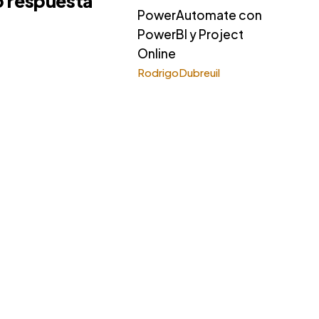
o respuesta
PowerAutomate con
PowerBI y Project
Online
RodrigoDubreuil