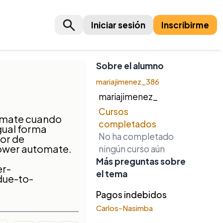
Iniciar sesión
Inscribirme
Sobre el alumno
mariajimenez_386
mariajimenez_
Cursos
tomate cuando
completados
gual forma
No ha completado
ror de
power automate.
ningún curso aún
Más preguntas sobre
er-
el tema
due-to-
Pagos indebidos
Carlos-Nasimba