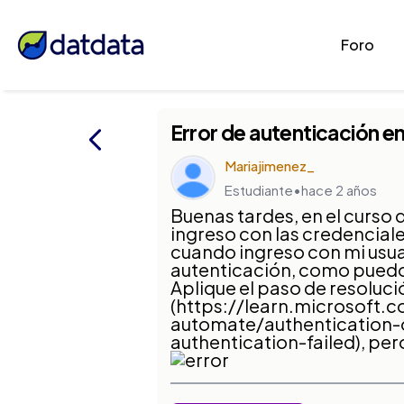
Foro
Error de autenticación 
Mariajimenez_
Estudiante
•
hace 2 años
Buenas tardes, en el curs
ingreso con las credenciale
cuando ingreso con mi usua
autenticación, como puedo
Aplique el paso de resoluci
(https://learn.microsoft
automate/authentication-o
authentication-failed), per