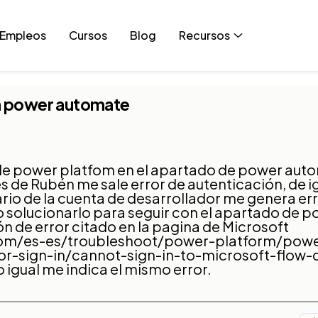
Empleos
Cursos
Blog
Recursos
en power automate
o de power platfom en el apartado de power au
s de Rubén me sale error de autenticación, de i
rio de la cuenta de desarrollador me genera er
 solucionarlo para seguir con el apartado de 
ón de error citado en la pagina de Microsoft
.com/es-es/troubleshoot/power-platform/pow
r-sign-in/cannot-sign-in-to-microsoft-flow-
o igual me indica el mismo error.