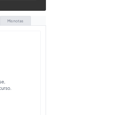
Mis notas
se,
curso.