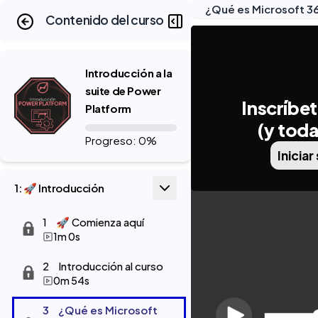
¿Qué es Microsoft 3
Contenido del curso
Introducción a la
suite de Power
Inscríbet
Platform
(y toda
Progreso: 0%
Iniciar
1: 🚀 Introducción
1
🚀 Comienza aquí
1m 0s
2
Introducción al curso
0m 54s
3
¿Qué es Microsoft