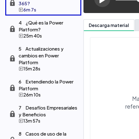
365?
6m 7s
4
¿Qué es la Power
Descarga material
Platform?
25m 40s
5
Actualizaciones y
cambios en Power
Platform
15m 28s
6
Extendiendo la Power
Platform
26m 10s
Ma
refer
7
Desafíos Empresariales
y Beneficios
13m 57s
8
Casos de uso de la