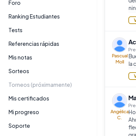
deb
Foro
nin
Ranking Estudiantes
Tests
Ac
Referencias rápidas
Pre
Pascual
Bue
Mis notas
Moll
la
Sorteos
Torneos (próximamente)
Ma
Mis certificados
Pre
Angélica
Mi progreso
Ho
C.
Aho
Soporte
fle
gra