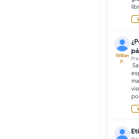
lib
¿P
pá
Willian
Pre
P.
Sal
esp
map
vi
por
Et
Pre