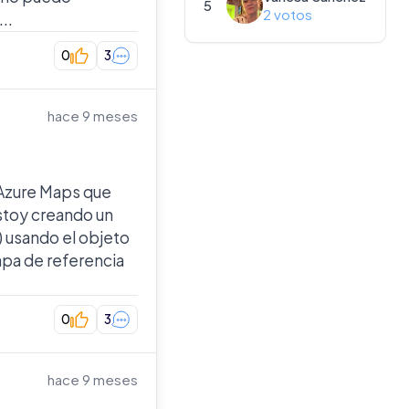
5
2 votos
..
0
3
hace 9 meses
 Azure Maps que
Estoy creando un
) usando el objeto
pa de referencia
0
3
hace 9 meses