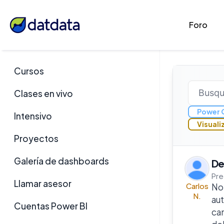
Foro
Cursos
Clases en vivo
Power 
Intensivo
Visuali
Proyectos
Galería de dashboards
De
Pre
Llamar asesor
Carlos
No
N.
aut
Cuentas Power BI
can