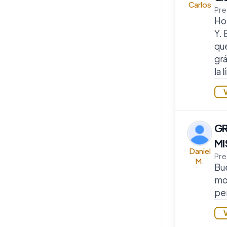
Carlos
Pre
Hol
Y. 
que
grá
la 
GR
MI
Daniel
Pre
M.
Bue
mo
per