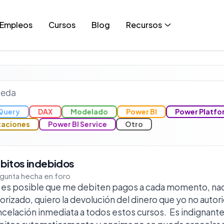
Empleos
Cursos
Blog
Recursos
Query
DAX
Modelado
Power BI
Power Platfo
zaciones
Power BI Service
Otro
bitos indebidos
gunta hecha en foro
 es posible que me debiten pagos a cada momento, na
orizado, quiero la devolución del dinero que yo no autoric
celación inmediata a todos estos cursos. Es indignant