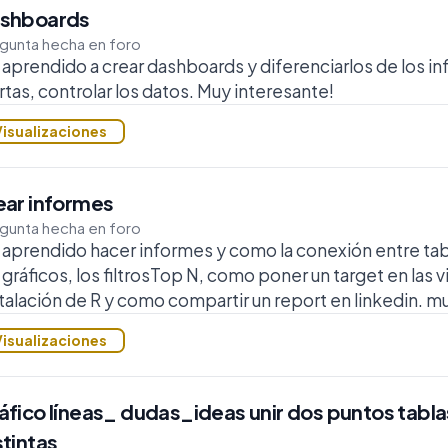
shboards
gunta hecha en foro
aprendido a crear dashboards y diferenciarlos de los in
rtas, controlar los datos. Muy interesante!
Visualizaciones
ear informes
gunta hecha en foro
 aprendido hacer informes y como la conexión entre ta
 gráficos, los filtrosTop N, como poner un target en las vi
talación de R y como compartir un report en linkedin. m
Visualizaciones
áfico líneas_ dudas_ideas unir dos puntos tabla
stintas