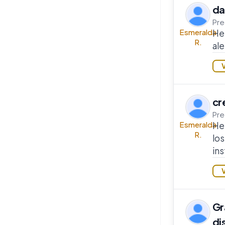
da
Pre
Esmeralda
He 
R.
ale
cr
Pre
Esmeralda
He
R.
los
ins
Gr
di