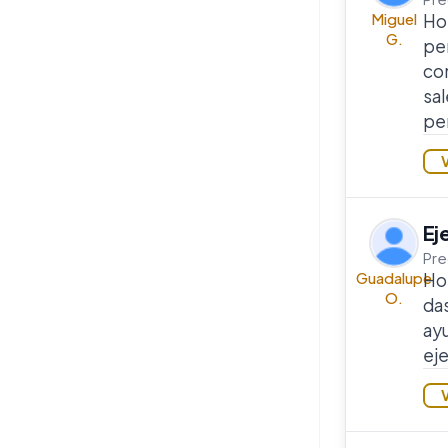
Miguel
Ho
G.
per
co
sal
pe
Ej
Pre
Guadalupe
Hol
O.
das
ayu
eje