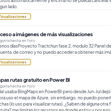
itos automaticamente y encima no se pueda cancelar el
gun lado.
Visualizaciones
ceso a imágenes de más visualizaciones
gunta hecha en foro
nos díasProyecto Tractchun fase 2, modulo 32 Panel de
 cuenta de correo y no puedo acceder a obtener más i
Visualizaciones
pas rutas gratuito en Power BI
gunta hecha en foro
la! usaba BingMaps en PowerBI pero desde Jun-Jul dejó
ra uso el mapa de Azure, sin embargo, no puedo ponerle
chas (lo uso para visualizar rutas). ¿Saben de alguna otra
tuita? me limitan los recursos en donde estoy y por es