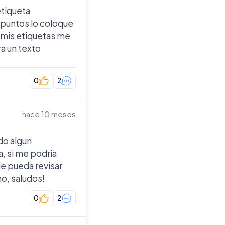
tiqueta
 puntos lo coloque
 mis etiquetas me
ra un texto
0
2
hace 10 meses
do algun
a, si me podria
e pueda revisar
o, saludos!
0
2