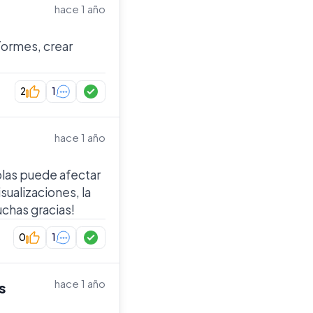
hace 1 año
formes, crear
2
1
hace 1 año
blas puede afectar
sualizaciones, la
uchas gracias!
0
1
hace 1 año
s