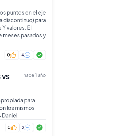
os puntos en el eje
ea discontinuo) para
 Y valores. El
 de meses pasados y
0
4
hace 1 año
 VS
apropiada para
con los mismos
 Daniel
0
2