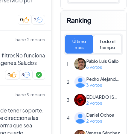
 servicio por
Ranking
0
2
hace 2 meses
Último
Todo el
mes
tiempo
 filtrosNo funciona
Pablo Luis Gallo
mágenes.Saludos
1
6 votos
0
3
Pedro Alejandro Farías Quiroz
2
3 votos
hace 9 meses
EDUARDO ISRAEL CASTRO FIGUEROA
3
2 votos
 de tener soporte.
Daniel Ochoa
 dirección a las
4
2 votos
 forma que sea
o no puedo
Vanesa Sánchez