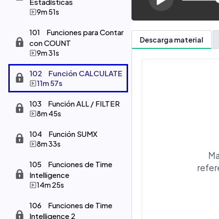
Estadísticas
9m 51s
101
Funciones para Contar
Descarga material
con COUNT
9m 31s
102
Función CALCULATE
11m 57s
103
Función ALL / FILTER
8m 45s
104
Función SUMX
8m 33s
Ma
105
Funciones de Time
refer
Intelligence
14m 25s
106
Funciones de Time
Intelligence 2