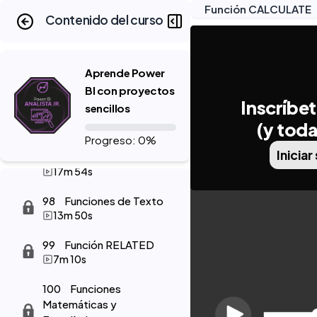
6m 55s
Función CALCULATE
Contenido del curso
95
Recomendaciones y
Buenas Prácticas con DAX
9m 24s
Aprende Power
BI con proyectos
96
Funciones de Fecha
Inscríbet
sencillos
7m 54s
(y toda
Progreso: 0%
97
Funciones Lógicas y
Iniciar
Condicionales
17m 54s
98
Funciones de Texto
13m 50s
99
Función RELATED
7m 10s
100
Funciones
Matemáticas y