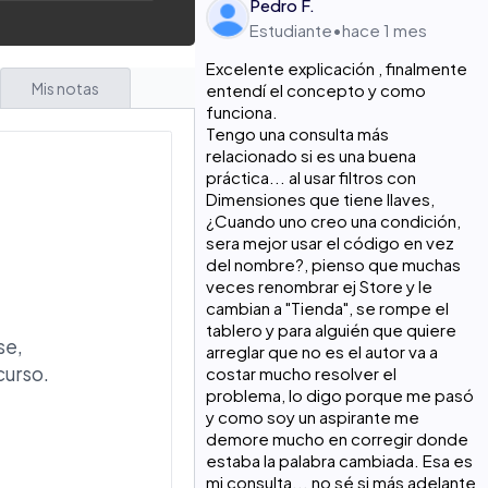
Pedro F.
Estudiante
•
hace 1 mes
Excelente explicación , finalmente
Mis notas
entendí el concepto y como
funciona.
Tengo una consulta más
relacionado si es una buena
práctica... al usar filtros con
Dimensiones que tiene llaves,
¿Cuando uno creo una condición,
sera mejor usar el código en vez
del nombre?, pienso que muchas
veces renombrar ej Store y le
cambian a "Tienda", se rompe el
tablero y para alguién que quiere
se,
arreglar que no es el autor va a
curso.
costar mucho resolver el
problema, lo digo porque me pasó
y como soy un aspirante me
demore mucho en corregir donde
estaba la palabra cambiada. Esa es
mi consulta... no sé si más adelante