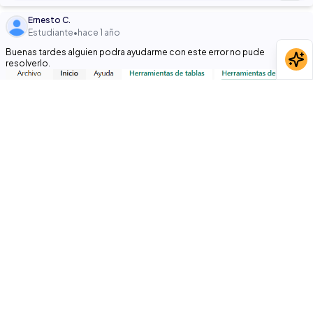
Ernesto C.
Estudiante
•
hace 1 año
Buenas tardes alguien podra ayudarme con este error no pude
resolverlo.
image.png
52.57 KB
GRacias!!
Responder
0