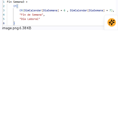
image.png
6.38 KB
Responder
2
Sarai R.
Equipo Datdata
•
hace 6 meses
Hola Yamil! En este caso las tres tienen prácticamente el mismo
rendimiento, así que sí, puedes quedarte con la primera (o la
segunda) sin problema. 😊
¡Saludos!
2
Carlos N.
Estudiante
•
hace 7 meses
Es eficiente hacerlo así ?