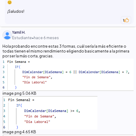
😊
¡Saludos!
1
Yamil H.
Estudiante
•
hace 6 meses
Hola probando encontre estas 3 formas, cuál sería la más eficiente o
todas tienen el mismo rendimiento eligiendo basicamente a la primera
por ser la más corta, gracias.
image.png
5.06 KB
image.png
4.65 KB