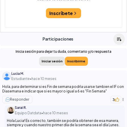
Inscríbete
Participaciones
Inicia sesión para dejar tu duda, comentario y/o respuesta
Iniciar sesión
Inscribirme
Lucia M.
Estudiante
•
hace 10 meses
Hola, para determinar si es Fin de semana podrìa usarse tambien el IF con
Diasemana e indicar que si es mayor o igual a 6 es "Fin Semana"
Responder
3
Sarai R.
Equipo Datdata
•
hace 10 meses
Hola Lucia! Es correcto, también se podría obtener de esa manera,
siempre y cuando nuestro primer día de la semana sea el día Lunes.