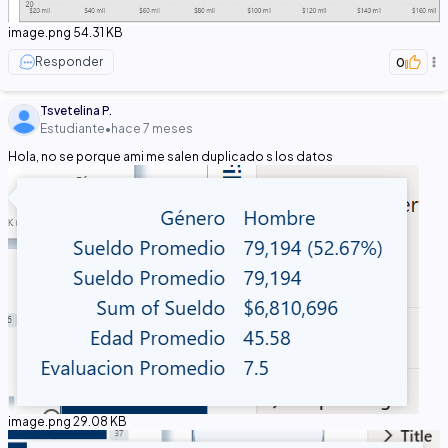
image.png
54.31 KB
Responder
0
Tsvetelina P.
Estudiante
•
hace 7 meses
Hola, no se porque ami me salen duplicado s los datos
image.png
29.08 KB