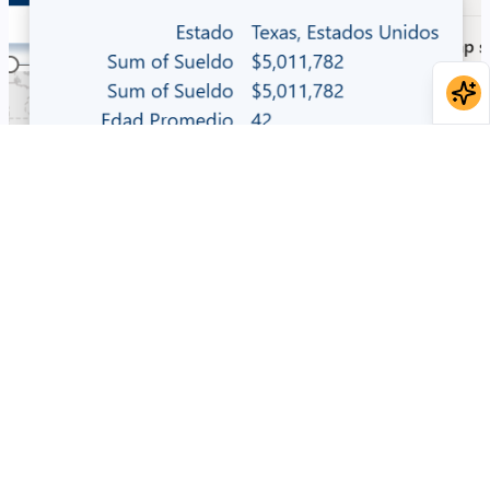
image.png
39.88 KB
Responder
0
Luis R.
Estudiante
•
hace 7 meses
Checa si en información sobre herramientas tienes agregado el
Sueldo Promedio y Sum of Sueldo para cada una de las
visualizaciones correspondientes. Si es así, intenta quitarlas y de la
información sobre herramientas, eso debería solucionarlo.
2
Osvaldo F.